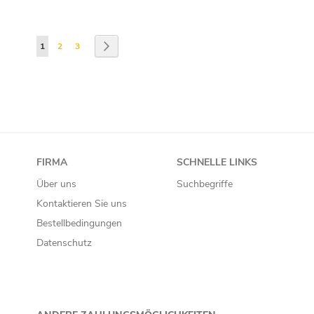
Seite
Sie lesen gerade die Seite
Seite
Seite
Seite
Weiter
1
2
3
FIRMA
SCHNELLE LINKS
Über uns
Suchbegriffe
Kontaktieren Sie uns
Bestellbedingungen
Datenschutz