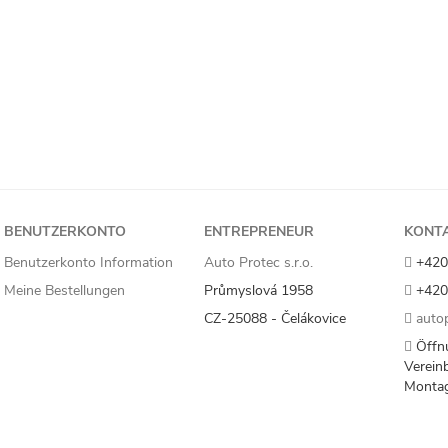
BENUTZERKONTO
ENTREPRENEUR
KONT
Benutzerkonto Information
Auto Protec s.r.o.
+420
Meine Bestellungen
Průmyslová 1958
+420
CZ-25088 - Čelákovice
autop
Öffn
Verein
Monta