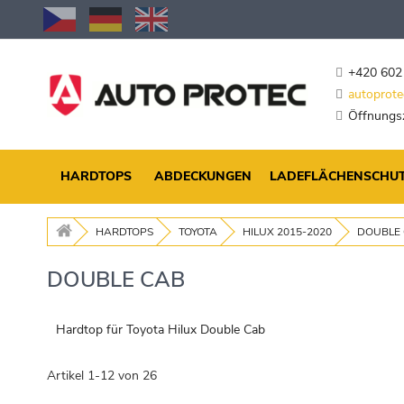
Zum
Inhalt
springen
+420 602
autoprote
Öffnungsz
HARDTOPS
ABDECKUNGEN
LADEFLÄCHENSCHU
HARDTOPS
TOYOTA
HILUX 2015-2020
DOUBLE
DOUBLE CAB
Hardtop für Toyota Hilux Double Cab
Artikel
1
-
12
von
26