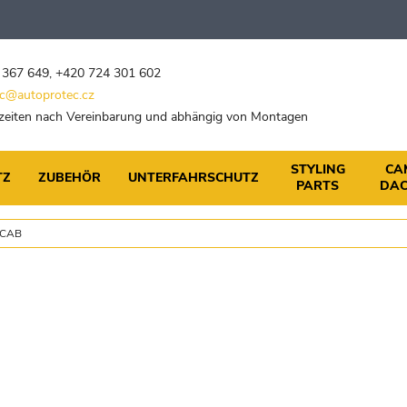
 367 649
,
+420 724 301 602
c@autoprotec.cz
eiten nach Vereinbarung und abhängig von Montagen
STYLING
CA
TZ
ZUBEHÖR
UNTERFAHRSCHUTZ
PARTS
DAC
 CAB