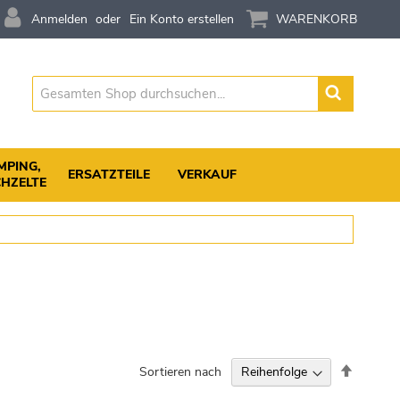
Anmelden
Ein Konto erstellen
WARENKORB
Suche
MPING,
ERSATZTEILE
VERKAUF
HZELTE
Absteig
Sortieren nach
sortiere