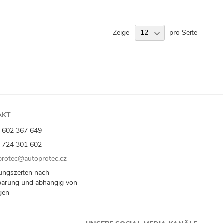
Zeige
pro Seite
AKT
 602 367 649
 724 301 602
rotec@autoprotec.cz
ungszeiten nach
barung und abhängig von
gen