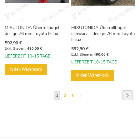
MISUTONIDA Überrollbügel –
MISUTONIDA Überrollbügel
design 76 mm Toyota Hilux
schwarz – design 76 mm Toyota
Hilux
592,90 €
592,90 €
490,00 €
490,00 €
LIEFERZEIT 10-15 TAGE
LIEFERZEIT 10-15 TAGE
In den Warenkorb
In den Warenkorb
Seite
Seite
Weite
Sie
Seite
Seite
Seite
1
2
3
4
lesen
gerade
die
Seite