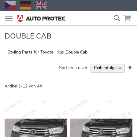
Zum
Suche
Inhalt
springen
DOUBLE CAB
Styling Parts für Toyota Hilux Double Cab
Ab
Sortieren nach
so
Artikel
1
-
12
von
44