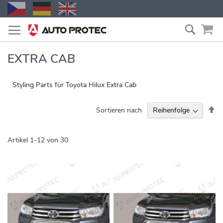
Zum
Suche
Inhalt
springen
EXTRA CAB
Styling Parts für Toyota Hilux Extra Cab
Ab
Sortieren nach
so
Artikel
1
-
12
von
30