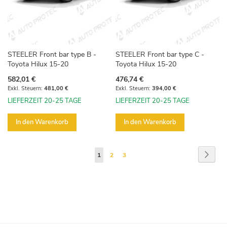
STEELER Front bar type B -
STEELER Front bar type C -
Toyota Hilux 15-20
Toyota Hilux 15-20
582,01 €
476,74 €
481,00 €
394,00 €
LIEFERZEIT 20-25 TAGE
LIEFERZEIT 20-25 TAGE
In den Warenkorb
In den Warenkorb
Seite
Seite
Weite
Sie
Seite
Seite
1
2
3
lesen
gerade
die
Seite