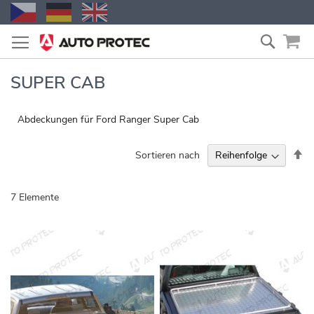
Zum
Suche
Inhalt
springen
SUPER CAB
Abdeckungen für Ford Ranger Super Cab
Ab
Sortieren nach
so
7
Elemente