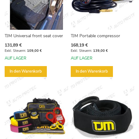
TJM Universal front seat cover
TJM Portable compressor
131,89 €
168,19 €
109,00 €
139,00 €
AUF LAGER
AUF LAGER
In den Warenkorb
In den Warenkorb