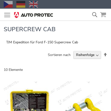
Zum
Suche
Inhalt
springen
SUPERCREW CAB
TJM Expedition für Ford F-150 Supercrew Cab
Ab
Sortieren nach
so
10
Elemente